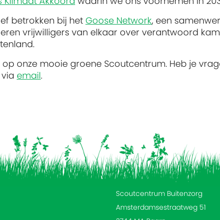
 Klimaat Akkoord
waarin we ons voornemen in 2030 
ief betrokken bij het
Goose Network
, een samenwer
eren vrijwilligers van elkaar over verantwoord kam
tenland.
 op onze mooie groene Scoutcentrum. Heb je vrag
 via
email
.
Scoutcentrum Buitenzorg
Amsterdamsestraatweg 51