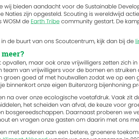
ie wij bieden aandacht voor de Sustainable Devel
Naties zijn opgesteld. Scouting is wereldwijd actie
is WOSM de
Earth Tribe
community gestart. De kamps
 in de buurt van ons Scoutcentrum, kijk dan bij de
l
g meer?
ect opvallen, maar ook onze vrijwilligers zetten zic
en team van vrijwilligers voor de bomen en struiken o
 groen goed af met houtwallen zodat we op een go
 je binnenkort onze eigen Buitenzorg bijenhoning p
n na over onze ecologische voetafdruk. Vaak zit dat
ddelen, het scheiden van afval, de keuze voor gro
n bosgereedschappen. Daarnaast proberen we ver
hout en vragen onze gasten om daarin met ons me
men met anderen aan een betere, groenere toeko