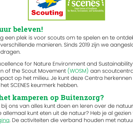
uur beleven!
org een plek is voor scouts om te spelen en te ontd
 verschillende manieren. Sinds 2019 zijn we aangesl
 dragen.
xcellence for Nature Environment and Sustainability
on of the Scout Movement
(WOSM)
aan scoutcentra
act op het milieu. Je kunt deze Centra herkennen
r het SCENES keurmerk hebben.
het kamperen op Buitenzorg?
 bij ons van alles kunt doen en leren over de natuur
e allemaal kunt eten uit de natuur? Heb je al gezien
gina
. De activiteiten die verband houden met natu