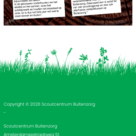
Vind ons op:
Copyright © 2026 Scoutcentrum Buitenzorg
-
Scoutcentrum Buitenzorg
Amsterdamsestraatweg 51