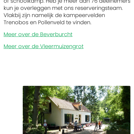
of
school
kamp
.
Heb
je
meer
dan 76
deelnemers
kun je
overleggen
met
ons
reserveringsteam
.
Vlakbij
zijn
namelijk
de
kampeervelden
Trenobos
en
P
ollenveld
te
vinden
.
Meer over de Beverburcht
Meer over de Vleermuizengrot