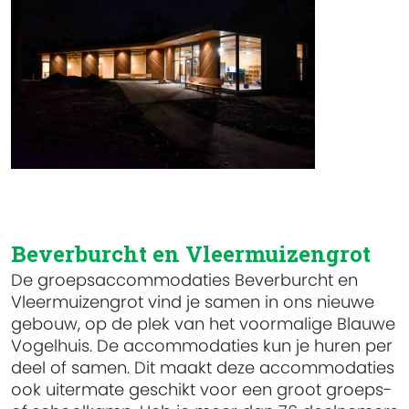
Beverburcht en Vleermuizengrot
De
groepsaccommodaties
Beverburcht
en
Vleermuizengrot
vind
je
samen
in
on
s
nieuw
e
gebouw
,
op
de
plek
van
het
voormalige
Blauwe
Vogelhuis
. De
accommodaties
kun je
huren
per
deel
of
samen
.
Dit
maakt
deze
accommodaties
ook
uitermate
geschikt
voor
een
gro
ot
groeps
-