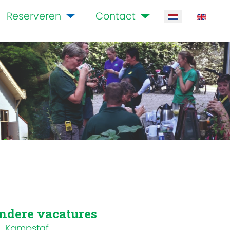
Reserveren
Contact
Selecteer de ta
ndere vacatures
Kampstaf