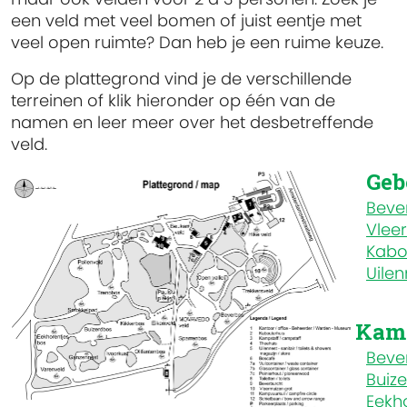
een veld met veel bomen of juist eentje met
veel open ruimte? Dan heb je een ruime keuze.
Op de plattegrond vind je de verschillende
terreinen of klik hieronder op één van de
namen en leer meer over het desbetreffende
veld.
Ge
Beve
Vlee
Kabo
Uilen
Kam
Beve
Buiz
Eekh