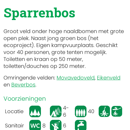
Sparrenbos
Groot veld onder hoge naaldbomen met grote
open plek. Naast jong groen bos (het
ecoproject). Eigen kampvuurplaats. Geschikt
voor 40 personen, grote tenten mogelijk.
Toiletten en kraan op 50 meter,
toiletten/douches op 250 meter.
Omringende velden:
Movavedoveld
,
Eikenveld
en
Beverbos
.
Voorzieningen
4-
Locatie
40
6
Sanitair
8
6