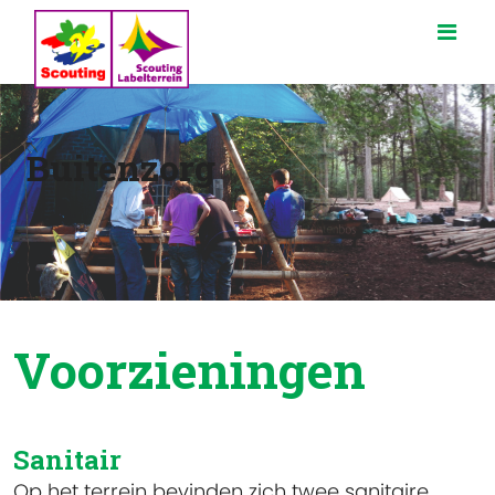
Buitenzorg
Voorzieningen
Sanitair
Op het terrein bevinden zich twee sanitaire