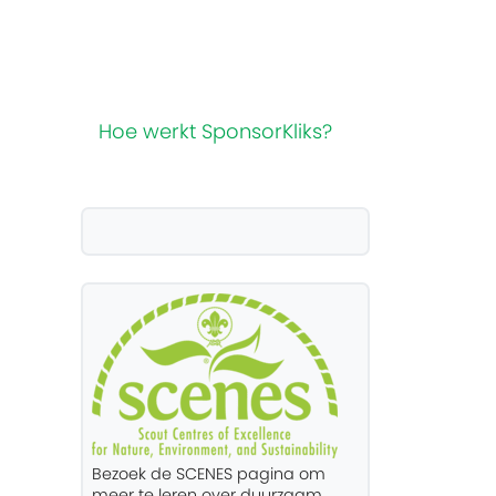
Hoe werkt SponsorKliks?
Bezoek de SCENES pagina om
meer te leren over duurzaam