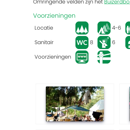
Omringende velden zijn het
Buizerdbo
Voorzieningen
Locatie
4-6
Sanitair
8
6
Voorzieningen