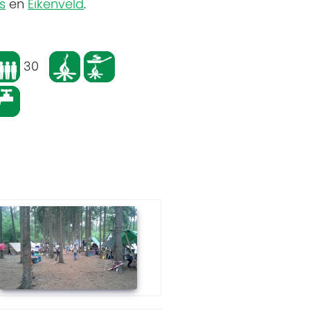
s
en
Eikenveld
.
30