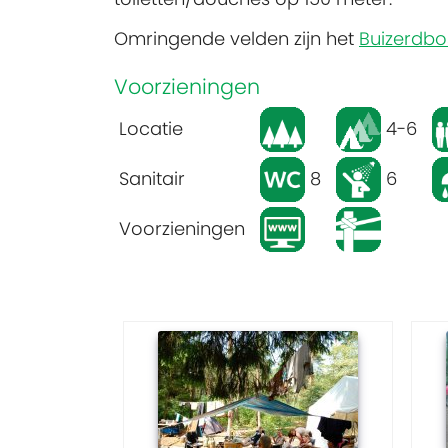
Omringende velden zijn het
Buizerdbo
Voorzieningen
Locatie
4-6
Sanitair
8
6
Voorzieningen