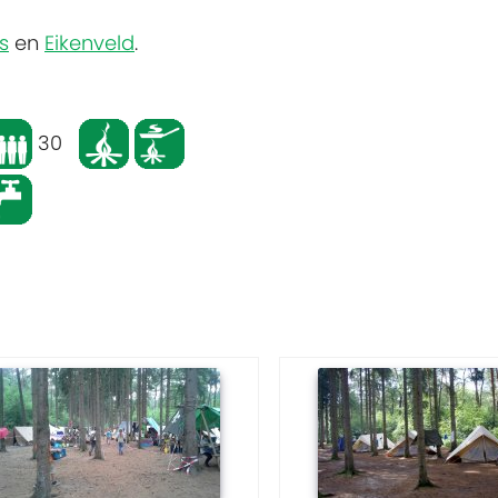
s
en
Eikenveld
.
30