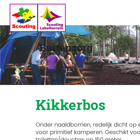
Buitenzorg
Kikkerbos
Onder naaldbomen, redelijk dicht op e
voor primitief kamperen. Geschikt vo
toiletten/douches op 150 meter.