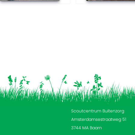
Scoutcentrum Buitenzorg
Amsterdamsestraatweg 51
3744 MA Baarn