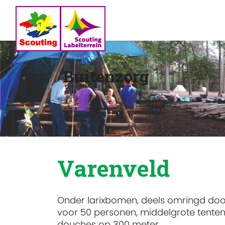
Buitenzorg
Varenveld
Onder larixbomen, deels omringd doo
voor 50 personen, middelgrote tenten 
douches op 300 meter.