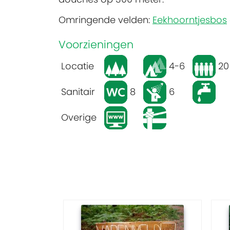
Omringende velden:
Eekhoorntjesbos
Voorzieningen
Locatie
4-6
20
Sanitair
8
6
Overige