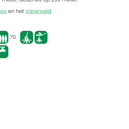
bos
en het
Varenveld
70