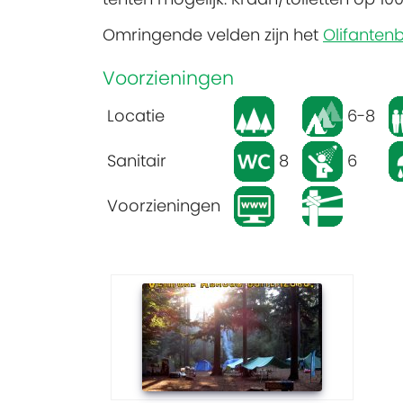
Omringende velden zijn het
Olifanten
Voorzieningen
Locatie
6-8
Sanitair
8
6
Voorzieningen