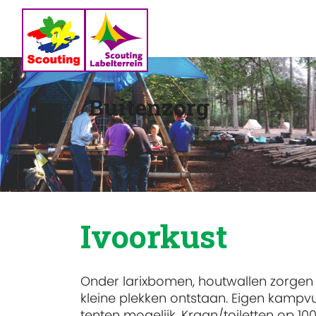
Buitenzorg
Ivoorkust
Onder larixbomen, houtwallen zorgen 
kleine plekken ontstaan. Eigen kampvu
tenten mogelijk. Kraan/toiletten op 1