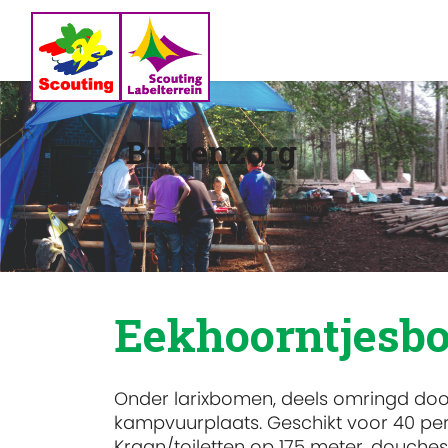
Buitenzorg
Eekhoorntjesb
Onder larixbomen, deels omringd doo
kampvuurplaats. Geschikt voor 40 per
Kraan/toiletten op 175 meter, douche