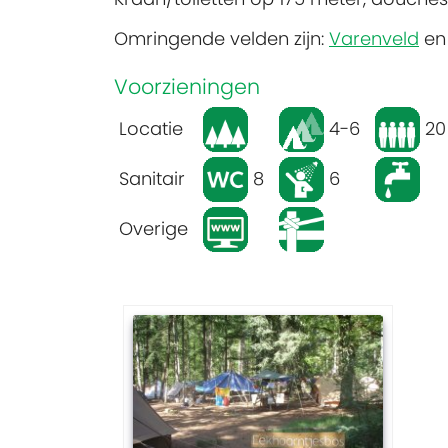
Omringende velden zijn:
Varenveld
e
Voorzieningen
Locatie
4-6
20
Sanitair
8
6
Overige