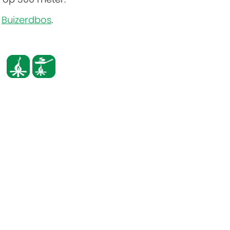
n
Buizerdbos
.